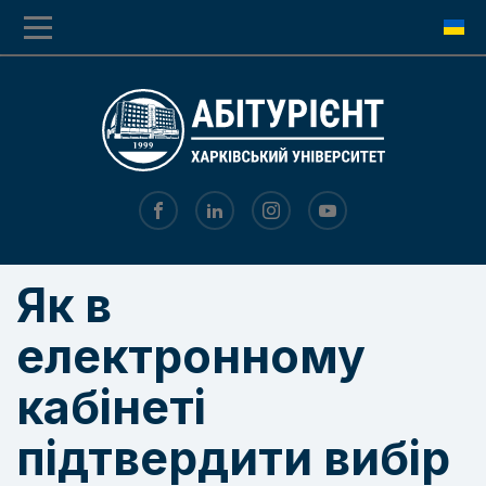
Перехід
Перейти
до
до
основної
основного
навігації
вмісту
Як в
електронному
кабінеті
підтвердити вибір