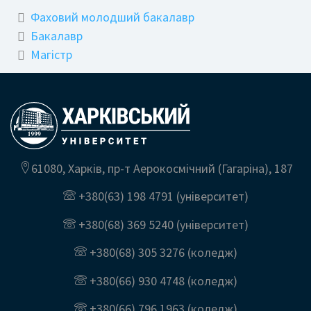
Фаховий молодший бакалавр
Бакалавр
Магістр
61080, Харків, пр-т Аерокосмічний (Гагаріна), 187
+380(63) 198 4791
(університет)
+380(68) 369 5240
(університет)
+380(68) 305 3276
(коледж)
+380(66) 930 4748
(коледж)
+380(66) 796 1963
(коледж)