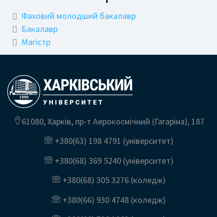
Фаховий молодший бакалавр
Бакалавр
Магістр
61080, Харків, пр-т Аерокосмічний (Гагаріна), 187
+380(63) 198 4791
(університет)
+380(68) 369 5240
(університет)
+380(68) 305 3276
(коледж)
+380(66) 930 4748
(коледж)