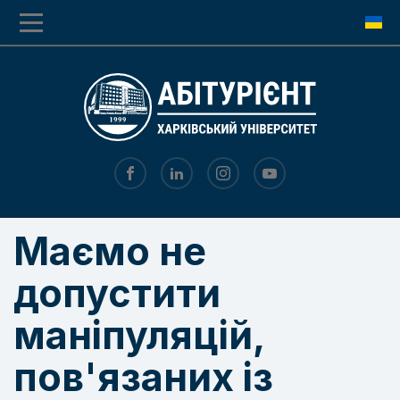
Перехід
Перейти
до
до
основної
основного
навігації
вмісту
Маємо не
допустити
маніпуляцій,
пов'язаних із