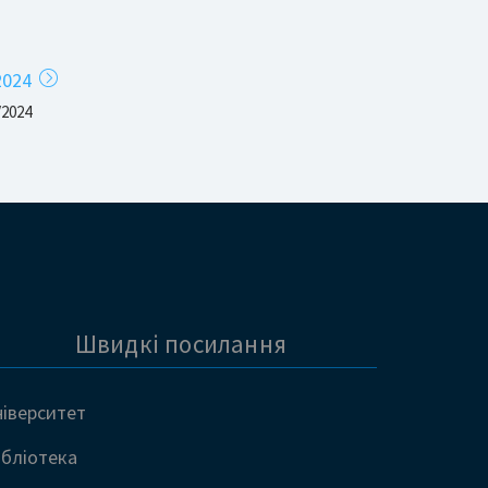
2024
/2024
Швидкі посилання
ніверситет
ібліотека