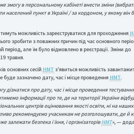
ме змогу в персональному кабінеті внести зміни (вибрат
 населений пункт в Україні / за кордоном, у якому він 
 матимуть можливість зареєструватися для проходження
Н
цього зробити з поважних причин під час основного пері
ий період, але їм було відмовлено в реєстрації. Зміни до
19 травня.
ків основних сесій
НМТ
з'явиться можливість завантажит
е буде зазначено дату, час і місце проведення
НМТ
.
у дізнатися про дату, час і місце проведення тестування
тимемо інформації про те, де на території України відбу
гіональних центрів оцінювання якості освіти, ні на наших
гливо рекомендуємо учасникам не розголошувати, де й 
е залежати безпека і їхня, і організаторів
НМТ
»
, — дод