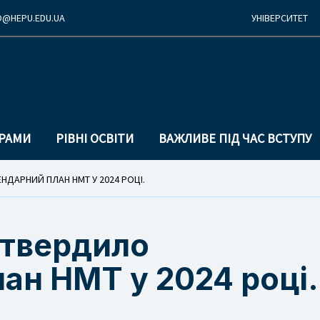
O@
HEPU.EDU.
UA
УНІВЕРСИТЕТ
Перехід
Перейти
до
до
основної
основного
ГРАМИ
РІВНІ ОСВІТИ
ВАЖЛИВЕ ПІД ЧАС ВСТУПУ
навігації
вмісту
НДАРНИЙ ПЛАН НМТ У 2024 РОЦІ.
атвердило
ан НМТ у 2024 році.