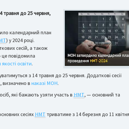
4 травня до 25 червня,
рдило календарний план
МТ
) у 2024 році.
кових сесій, а також
ро це повідомила
 якості освіти
.
уватимуться з 14 травня до 25 червня. Додаткові сесії
, визначено в
наказі МОН
.
осіб, які бажають узяти участь в
НМТ
, — основний та
 основних сесіях
НМТ
триватиме з 14 березня до 11 квітн