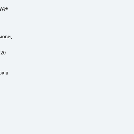
уде
 мови,
 20
оків