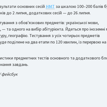
зультати основних сесій
НМТ
за шкалою 100–200 балів б
ків до 2 липня, додаткових сесій — до 26 липня.
ування з обов'язкових предметів: української мови,
, — та одного на вибір абітурієнта. Йдеться про іноземні
атуру, географію. Тестування з усіх чотирьох предметів
де поділене на два етапи по 120 хвилин, із перервою на
истики предметних тестів основного та додаткового бл
онання завдань.
 / фейсбук