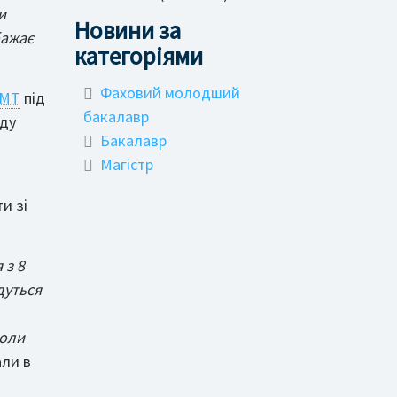
и
Новини за
бажає
категоріями
Фаховий молодший
МТ
під
бакалавр
оду
Бакалавр
Магістр
и зі
 з 8
дуться
коли
али в