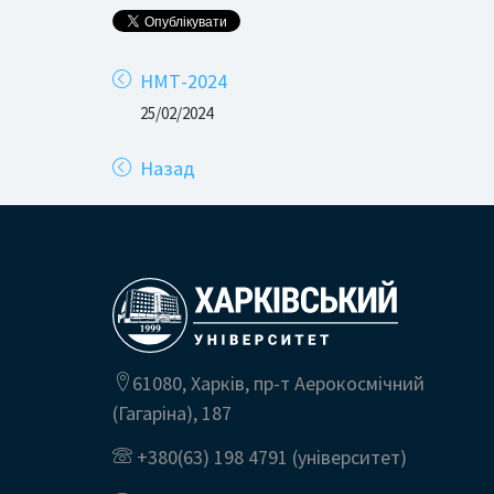
НМТ-2024
25/02/2024
Назад
61080, Харків, пр-т Аерокосмічний
(Гагаріна), 187
+380(63) 198 4791
(університет)