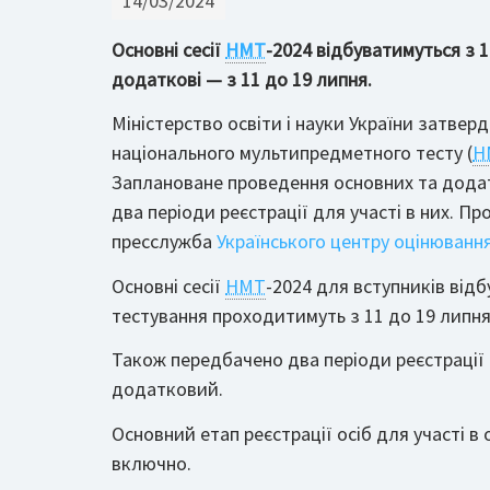
14/03/2024
Основні сесії
НМТ
-2024 відбуватимуться з 1
додаткові — з 11 до 19 липня.
Міністерство освіти і науки України затве
національного мультипредметного тесту (
Н
Заплановане проведення основних та додат
два періоди реєстрації для участі в них. П
пресслужба
Українського центру оцінювання
Основні сесії
НМТ
-2024 для вступників відб
тестування проходитимуть з 11 до 19 липня
Також передбачено два періоди реєстрації 
додатковий.
Основний етап реєстрації осіб для участі в
включно.