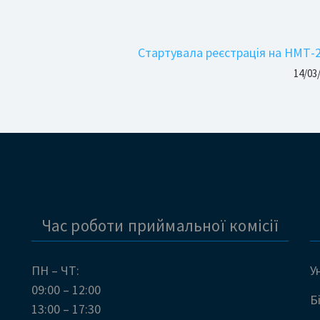
Стартувала реєстрація на НМТ-
14/03
Час роботи приймальної комісії
ПН – ЧТ:
У
09:00 – 12:00
Б
13:00 – 17:30