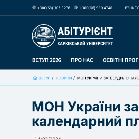
+380(68) 305 3276
+380(66) 930 4748
INF
ВСТУП 2026
ПРО НАС
ОСВІТНІ ПРО
Ви
ВСТУП
НОВИНИ
МОН УКРАЇНИ ЗАТВЕРДИЛО КАЛЕ
тут
МОН України з
календарний пл