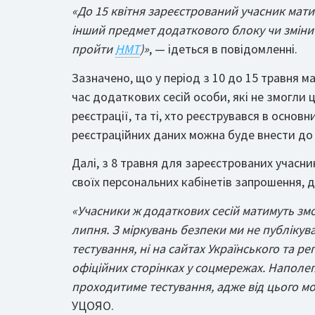
«До 15 квітня зареєстрований учасник мати
інший предмет додаткового блоку чи змінити
пройти
НМТ
)»
, — ідеться в повідомленні.
Зазначено, що у період з 10 до 15 травня
час додаткових сесій особи, які не змогли 
реєстрації, та ті, хто реєструвався в основн
реєстраційних даних можна буде внести до 
Далі, з 8 травня для зареєстрованих учасни
своїх персональних кабінетів запрошення, д
«Учасники ж додаткових сесій матимуть змог
липня. З міркувань безпеки ми не публікува
тестування, ні на сайтах Українського та ре
офіційних сторінках у соцмережах. Наполе
проходитиме тестування, адже від цього мож
УЦОЯО.