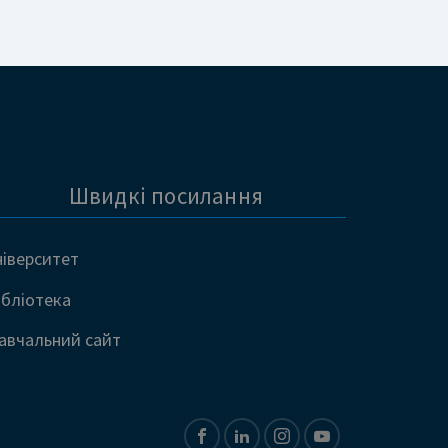
Швидкі посилання
ніверситет
ібліотека
авчальний сайт