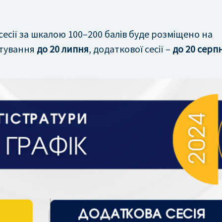
есії за шкалою 100–200 балів буде розміщено на
стування
до 20 липня
, додаткової сесії –
до 20 серп