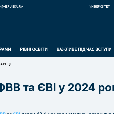
O@
HEPU.EDU.
UA
УНІВЕРСИТЕТ
Перехід
Перейти
до
до
основної
основного
ГРАМИ
РІВНІ ОСВІТИ
ВАЖЛИВЕ ПІД ЧАС ВСТУПУ
навігації
вмісту
24 РОЦІ
ВВ та ЄВІ у 2024 ро
ВВ
та
ЄВІ
потенційні магістри зможуть звернувши