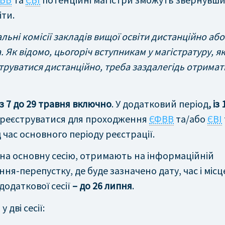
іти.
ьні комісії закладів вищої освіти дистанційно або
 Як відомо, цьогоріч вступникам у магістратуру, як
труватися дистанційно, треба заздалегідь отримат
із 7 до 29 травня включно
. У додатковий період
, із
зареєструватися для проходження
ЄФВВ
та/або
ЄВІ
 час основного періоду реєстрації.
 на основну сесію, отримають на інформаційній
ня-перепустку, де буде зазначено дату, час і місц
додаткової сесії
– до 26 липня
.
дві сесії: