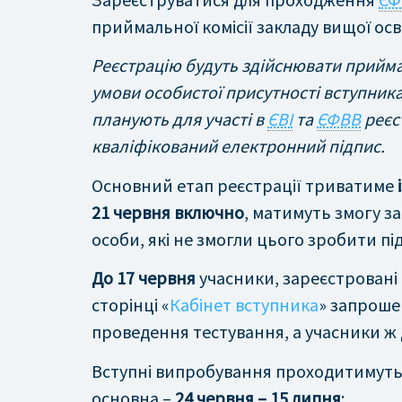
приймальної комісії закладу вищої осв
Реєстрацію будуть здійснювати приймал
умови особистої присутності вступника.
планують для участі в
ЄВІ
та
ЄФВВ
реєс
кваліфікований електронний підпис.
Основний етап реєстрації триватиме
21 червня включно
, матимуть змогу 
особи, які не змогли цього зробити під
До 17 червня
учасники, зареєстровані
сторінці «
Кабінет вступника
» запрошен
проведення тестування, а учасники ж 
Вступні випробування проходитимуть у 
основна –
24 червня – 15 липня
;