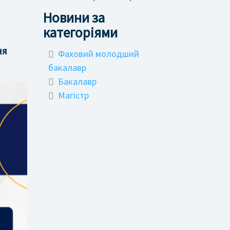
Новини за
категоріями
ня
Фаховий молодший
бакалавр
Бакалавр
Магістр