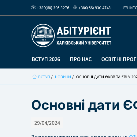
+380(68) 305 3276
+380(66) 930 4748
INF
ВСТУП 2026
ПРО НАС
ОСВІТНІ ПРО
Ви
ВСТУП
НОВИНИ
ОСНОВНІ ДАТИ ЄФВВ ТА ЄВІ У 20
тут
Основні дати ЄФ
29/04/2024
Зареєструватися для проходження
ЄФ