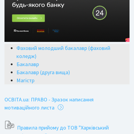
Фаховий молодший бакалавр (фаховий
коледж)
Бакалавр
Бакалавр (друга вища)
Магістр
ОСВІТА.ua: ПРАВО - Зразок написання
мотиваційного листа
Правила прийому до ТОВ "Харківський