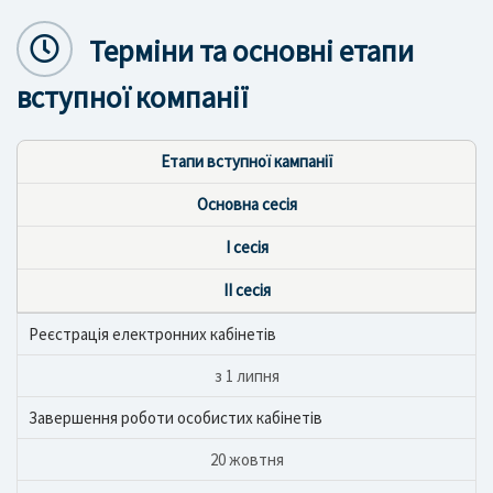
Терміни та основні етапи
вступної компанії
Етапи вступної кампанії
Основна сесія
І сесія
ІІ сесія
Реєстрація електронних кабінетів
з 1 липня
Завершення роботи особистих кабінетів
20 жовтня