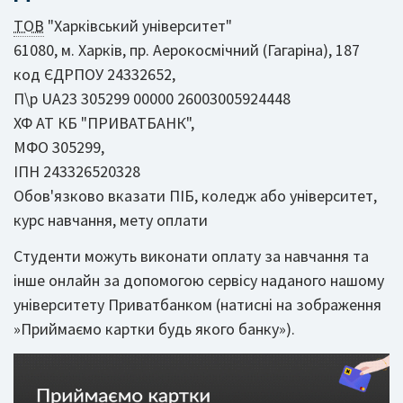
ТОВ
"Харківський університет"
61080, м. Харків, пр. Аерокосмічний (Гагаріна), 187
код ЄДРПОУ 24332652,
П\р UA23 305299 00000 26003005924448
ХФ АТ КБ "ПРИВАТБАНК",
МФО 305299,
ІПН 243326520328
Обов'язково вказати ПІБ, коледж або університет,
курс навчання, мету оплати
Студенти можуть виконати оплату за навчання та
інше онлайн за допомогою сервісу наданого нашому
університету Приватбанком (натисні на зображення
»Приймаємо картки будь якого банку»).