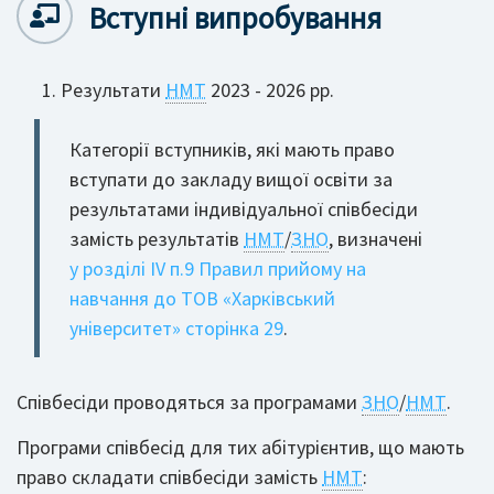
Вступні випробування
Результати
НМТ
2023 - 2026 рр.
Категорії вступників, які мають право
вступати до закладу вищої освіти за
результатами індивідуальної співбесіди
замість результатів
НМТ
/
ЗНО
, визначені
у розділі ІV п.9 Правил прийому на
навчання до ТОВ «Харківський
університет» сторінка 29
.
Співбесіди проводяться за програмами
ЗНО
/
НМТ
.
Програми співбесід для тих абітурієнтив, що мають
право складати співбесіди замість
НМТ
: