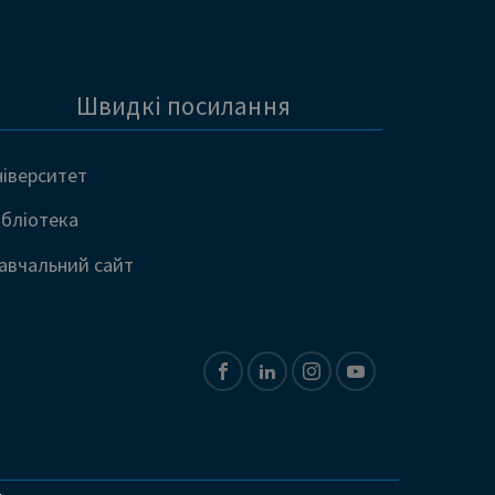
Швидкі посилання
ніверситет
ібліотека
авчальний сайт