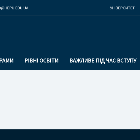
O@
HEPU.EDU.
UA
УНІВЕРСИТЕТ
Перехід
Перейти
до
до
основної
основного
ГРАМИ
РІВНІ ОСВІТИ
ВАЖЛИВЕ ПІД ЧАС ВСТУПУ
навігації
вмісту