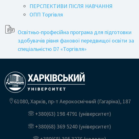
ПЕРСПЕКТИВИ ПІСЛЯ НАВЧАННЯ
ОПП Торгівля
Освітньо-професійна програма для підготовки
здобувачів рівня фахової передвищої освіти за
спеціальністю D7 «Торгівля»
61080, Харків, пр-т Аерокосмічний (Гагаріна), 187
+380(63) 198 4791
(університет)
+380(68) 369 5240
(університет)
+380(68) 305 3276
(коледж)