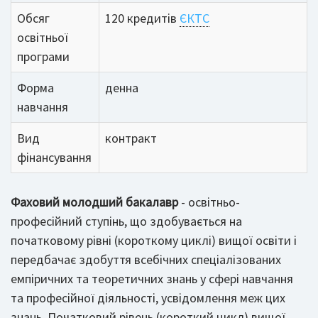
Обсяг
120 кредитів
ЄКТС
освітньої
програми
Форма
денна
навчання
Вид
контракт
фінансування
Фаховий молодший бакалавр
- освітньо-
професійний ступінь, що здобувається на
початковому рівні (короткому циклі) вищої освіти і
передбачає здобуття всебічних спеціалізованих
емпіричних та теоретичних знань у сфері навчання
та професійної діяльності, усвідомлення меж цих
знань. Початковий рівень (короткий цикл) вищої