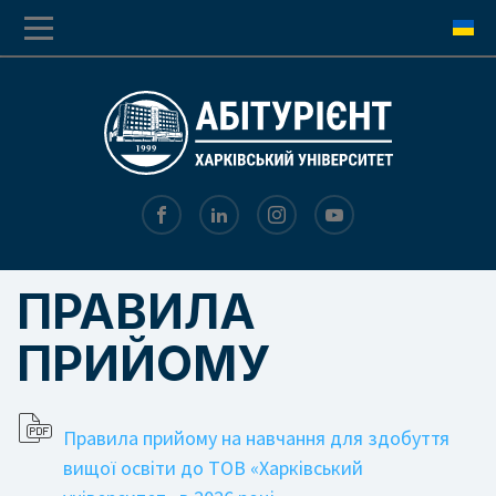
Перехід
Перейти
до
до
основної
основного
навігації
вмісту
ПРАВИЛА
ПРИЙОМУ
Правила прийому на навчання для здобуття
вищої освіти до ТОВ «Харківський