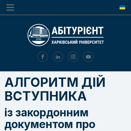
Перехід
Перейти
до
до
основної
основного
навігації
вмісту
АЛГОРИТМ ДІЙ
ВСТУПНИКА
із закордонним
документом про