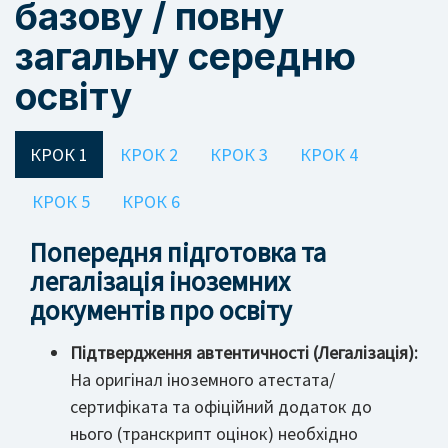
базову / повну
загальну середню
освіту
КРОК 1
КРОК 2
КРОК 3
КРОК 4
КРОК 5
КРОК 6
Попередня підготовка та
легалізація іноземних
документів про освіту
Підтвердження автентичності (Легалізація):
На оригінал іноземного атестата/
сертифіката та офіційний додаток до
нього (транскрипт оцінок) необхідно