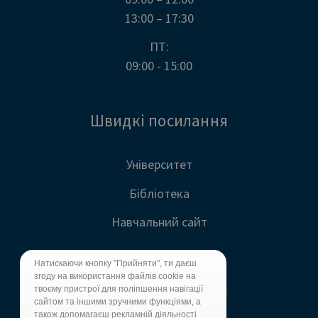
13:00 – 17:30
ПТ:
09:00 - 15:00
Швидкі посилання
Університет
Бібліотека
Навчальний сайт
Натискаючи кнопку "Прийняти", ти даєш
згоду на використання файлів cookie на
твоєму пристрої для поліпшення навігації
сайтом та іншими зручними функціями, а
також допомагаєш рекламній діяльності