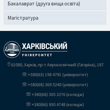
Бакалаврат (друга вища освіта)
Магістратура
61080, Харків, пр-т Аерокосмічний (Гагаріна), 187
+380(63) 198 4791
(університет)
+380(68) 369 5240
(університет)
+380(68) 305 3276
(коледж)
+380(66) 930 4748
(коледж)