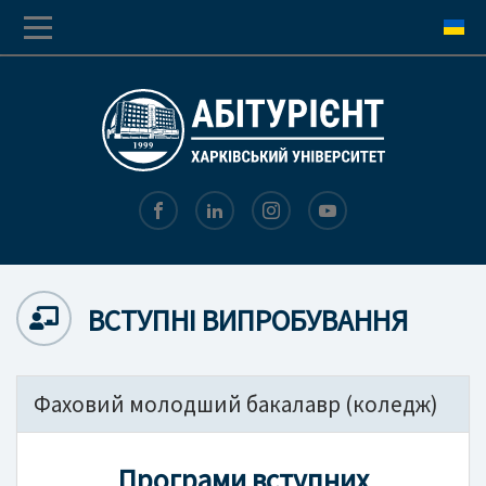
Перехід
Перейти
до
до
основної
основного
навігації
вмісту
ВСТУПНІ ВИПРОБУВАННЯ
Фаховий молодший бакалавр (коледж)
Програми вступних