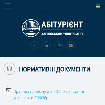
Перехід
Перейти
до
до
основної
основного
навігації
вмісту
НОРМАТИВНІ ДОКУМЕНТИ
Правила прийому до ТОВ "Харківський
університет" 2026р.