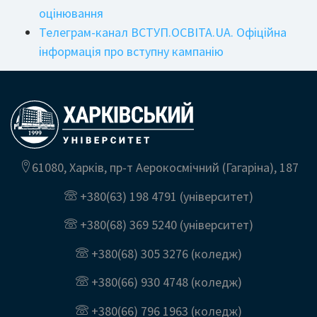
оцінювання
Телеграм-канал ВСТУП.ОСВІТА.UA. Офіційна
інформація про вступну кампанію
61080, Харків, пр-т Аерокосмічний (Гагаріна), 187
+380(63) 198 4791
(університет)
+380(68) 369 5240
(університет)
+380(68) 305 3276
(коледж)
+380(66) 930 4748
(коледж)
+380(66) 796 1963
(коледж)