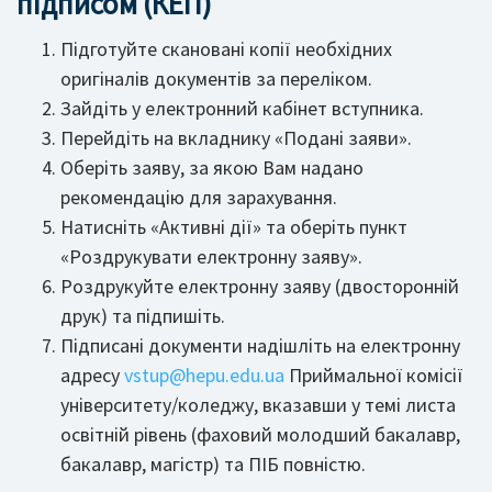
підписом (КЕП)
Підготуйте скановані копії необхідних
оригіналів документів за переліком.
Зайдіть у електронний кабінет вступника.
Перейдіть на вкладнику «Подані заяви».
Оберіть заяву, за якою Вам надано
рекомендацію для зарахування.
Натисніть «Активні дії» та оберіть пункт
«Роздрукувати електронну заяву».
Роздрукуйте електронну заяву (двосторонній
друк) та підпишіть.
Підписані документи надішліть на електронну
адресу
vstup@
hepu.edu.
ua
Приймальної комісії
університету/коледжу, вказавши у темі листа
освітній рівень (фаховий молодший бакалавр,
бакалавр, магістр) та ПІБ повністю.