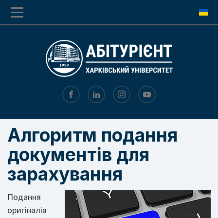
Перехід
Перейти
до
до
основної
основного
навігації
вмісту
Алгоритм подання
документів для
зарахування
Подання
оригіналів