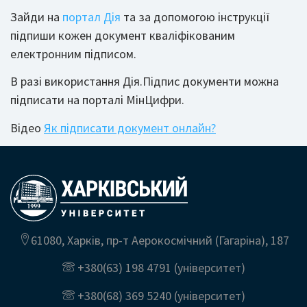
Зайди на
портал Дія
та за допомогою інструкції
підпиши кожен документ кваліфікованим
електронним підписом.
В разі використання Дія.Підпис документи можна
підписати на порталі МінЦифри.
Відео
Як підписати документ онлайн?
61080, Харків, пр-т Аерокосмічний (Гагаріна), 187
+380(63) 198 4791
(університет)
+380(68) 369 5240
(університет)