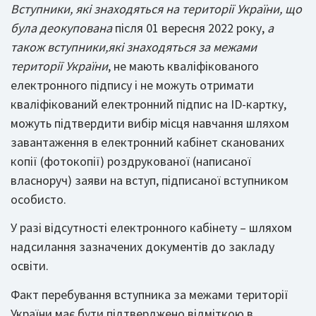
Вступники, які знаходяться на території України, що
була деокупована
після 01 вересня 2022 року,
а
також вступники,
які знаходяться за межами
території України
, не мають кваліфікованого
електронного підпису і не можуть отримати
кваліфікований електронний підпис на ID-картку,
можуть підтвердити вибір місця навчання шляхом
завантаження в електронний кабінет сканованих
копії (фотокопії) роздрукованої (написаної
власноруч) заяви на вступ, підписаної вступником
особисто.
У разі відсутності електронного кабінету – шляхом
надсилання зазначених документів до закладу
освіти.
Факт перебування вступника за межами території
України має бути підтверджено відміткою в