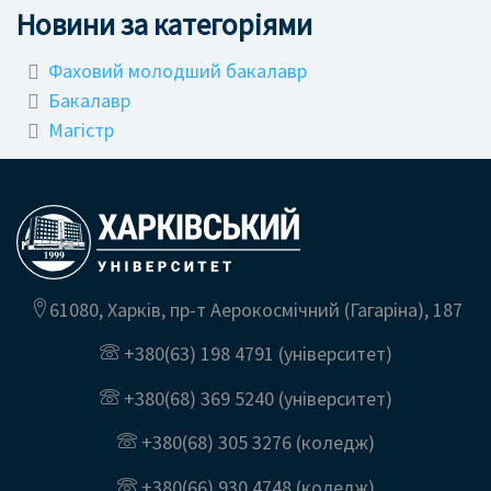
Новини за категоріями
Фаховий молодший бакалавр
Бакалавр
Магістр
61080, Харків, пр-т Аерокосмічний (Гагаріна), 187
+380(63) 198 4791
(університет)
+380(68) 369 5240
(університет)
+380(68) 305 3276
(коледж)
+380(66) 930 4748
(коледж)