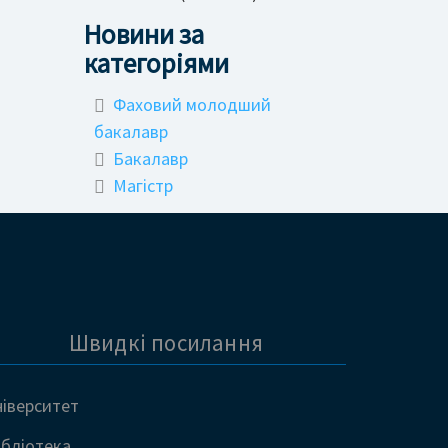
Новини за
категоріями
Фаховий молодший
бакалавр
Бакалавр
Магістр
Швидкі посилання
ніверситет
ібліотека