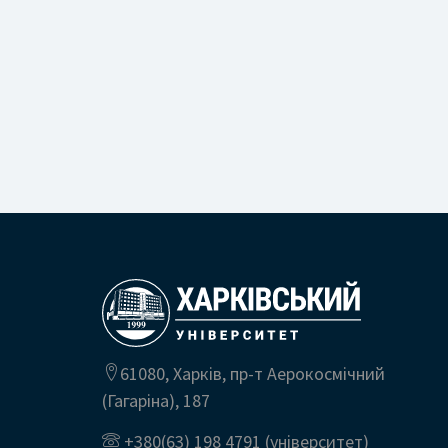
61080, Харків, пр-т Аерокосмічний
(Гагаріна), 187
+380(63) 198 4791
(університет)