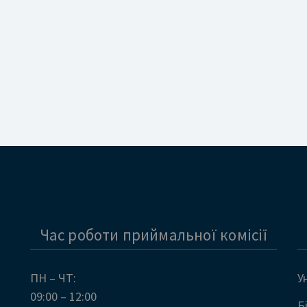
Час роботи приймальної комісії
ПН – ЧТ:
У
09:00 – 12:00
Б