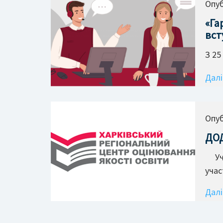
Опуб
«Га
вст
З 25
Далі
Опуб
ДОД
Учас
учас
Далі