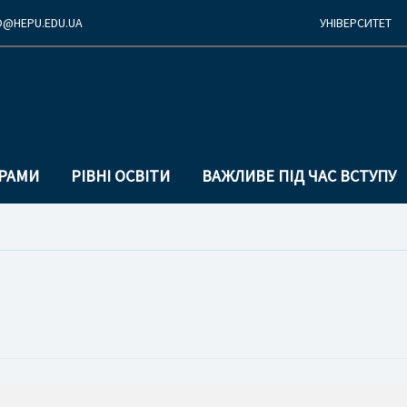
O@
HEPU.EDU.
UA
УНІВЕРСИТЕТ
Перехід
Перейти
до
до
основної
основного
ГРАМИ
РІВНІ ОСВІТИ
ВАЖЛИВЕ ПІД ЧАС ВСТУПУ
навігації
вмісту