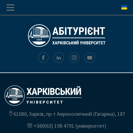
Перехід
Перейти
до
до
основної
основного
навігації
вмісту
61080, Харків, пр-т Аерокосмічний (Гагаріна), 187
+380(63) 198 4791
(університет)