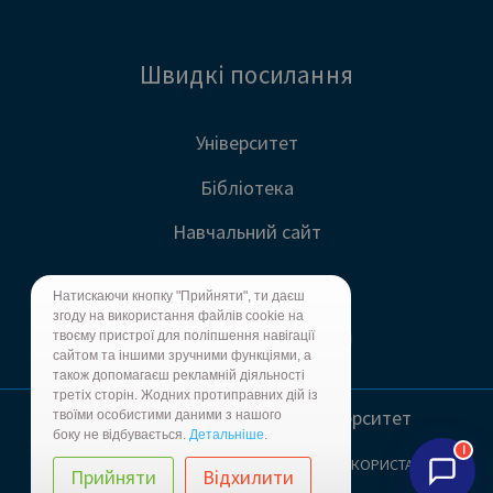
Швидкі посилання
Університет
Бібліотека
Навчальний сайт
Натискаючи кнопку "Прийняти", ти даєш
згоду на використання файлів cookie на
твоєму пристрої для поліпшення навігації
сайтом та іншими зручними функціями, а
також допомагаєш рекламній діяльності
третіх сторін. Жодних протиправних дій із
© 1999 - 2026 Харківський університет
твоїми особистими даними з нашого
боку не відбувається.
Детальніше
.
!
ПОЛІТИКА КОНФІДЕНЦІЙНОСТІ
УМОВИ ВИКОРИСТАННЯ
Прийняти
Відхилити